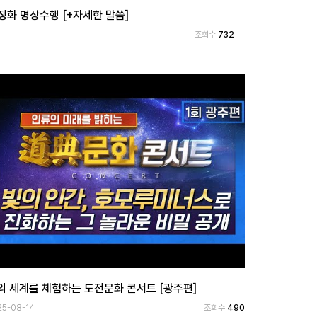
 율려문명 시대가 열린다
조회수
689
의 세계를 체험하는 도전문화 콘서트 [광주편]
25-08-14
조회수
490