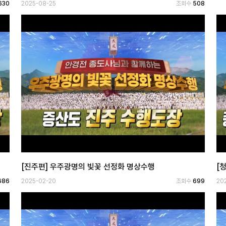
630
2025-08-25
조회수
508
[진주편] 우주광명의 빛꽃 선정화 명상수행
[
686
2025-02-20
조회수
699
20