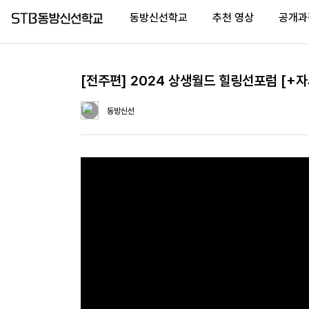
동방신선학교
추천 영상
공개과
[전주편] 2024 상생월드 힐링선포럼 [+자
Home
동방신선
(current)
동
방
신
선
학
교
추
천
영
상