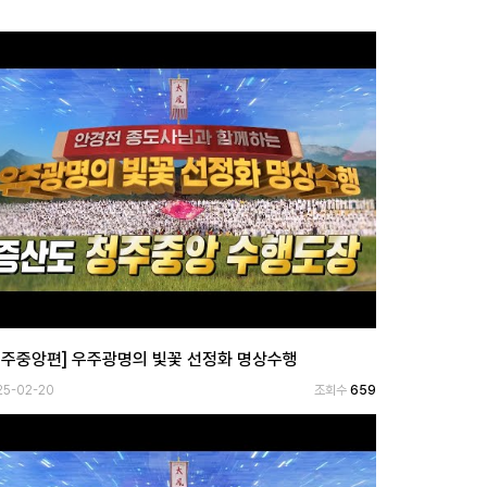
청주중앙편] 우주광명의 빛꽃 선정화 명상수행
25-02-20
조회수
659