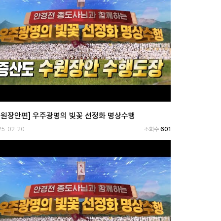
수원장안편] 우주광명의 빛꽃 선정화 명상수행
25-02-20
조회수
601