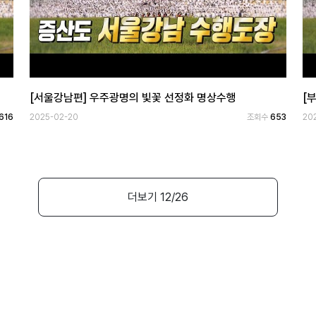
[서울강남편] 우주광명의 빛꽃 선정화 명상수행
[
616
2025-02-20
조회수
653
20
더보기
12
/26