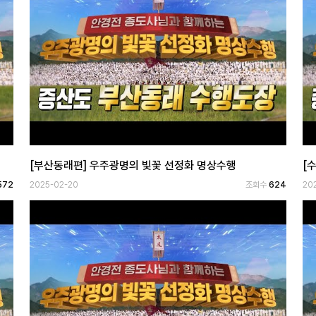
[부산동래편] 우주광명의 빛꽃 선정화 명상수행
[
572
2025-02-20
조회수
624
20