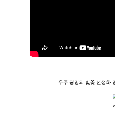
공
개
과
정
멤
버
십
과
정
게
우주 광명의 빛꽃 선정화 명
시
판
모
아