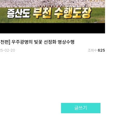
부천편] 우주광명의 빛꽃 선정화 명상수행
25-02-20
조회수
625
글쓰기