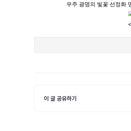
보
우주 광명의 빛꽃 선정화 명
기
로
그
인
하
기
(current)
이 글 공유하기