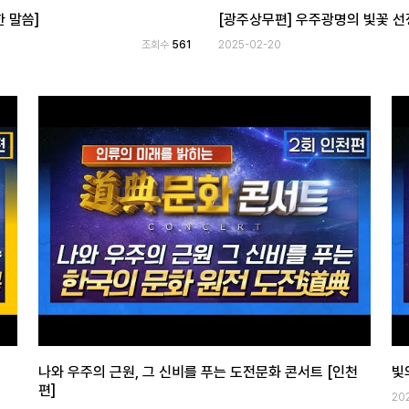
정역과학융합학회)
[대한국제학술문화제] 빛의 세계
조회수
858
2025-07-15
나와 우주의 근원, 그 신비를 푸는 도전문화 콘서트 [인천
빛
편]
20