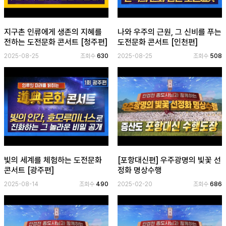
지구촌 인류에게 생존의 지혜를
나와 우주의 근원, 그 신비를 푸는
전하는 도전문화 콘서트 [청주편]
도전문화 콘서트 [인천편]
2025-08-25
조회수
630
2025-08-25
조회수
508
빛의 세계를 체험하는 도전문화
[포항대신편] 우주광명의 빛꽃 선
콘서트 [광주편]
정화 명상수행
2025-08-14
조회수
490
2025-02-20
조회수
686