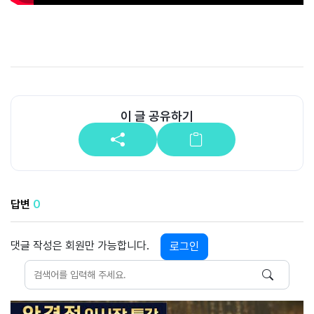
공
개
과
정
멤
이 글 공유하기
버
십
과
정
답변
0
게
시
판
댓글 작성은 회원만 가능합니다.
로그인
모
아