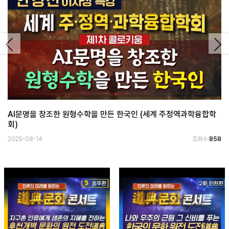
보
기
로
Previous
Ne
그
인
하
기
(current)
AI문명을 창조한 원형수학을 만든 한국인 (세계 주정역과학융합학
회)
2025-08-14
조회수
858