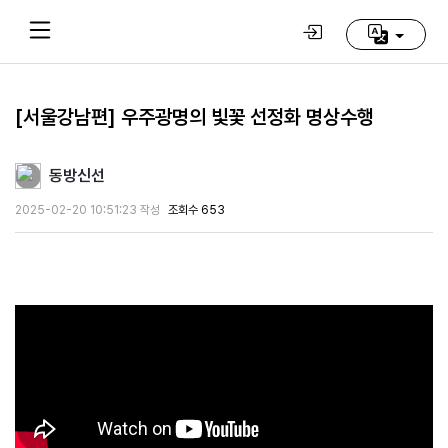
[서울강남편] 우주광명의 빛꽃 선정화 명상수행
Home
(current)
동방신선
동
2025-02-20 10:51:23 작성
조회수 653
방
신
선
학
교
추
천
영
상