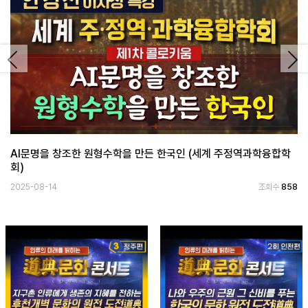
보
기
로
Previous
Ne
그
인
하
기
(current)
AI문명을 창조한 원형수학을 만든 한국인 (세계 주정역과학융합학
회)
2025-08-14
조회수
858