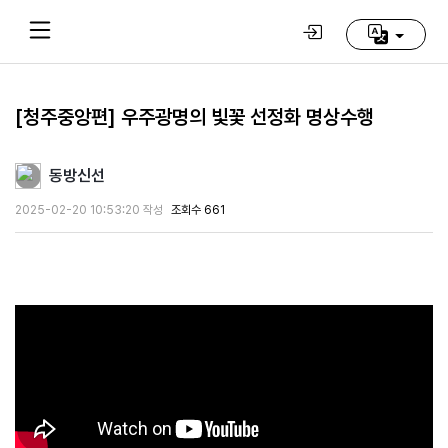
[청주중앙편] 우주광명의 빛꽃 선정화 명상수행
Home
(current)
동방신선
동
2025-02-20 10:53:20 작성
조회수 661
방
신
선
학
교
추
천
영
상