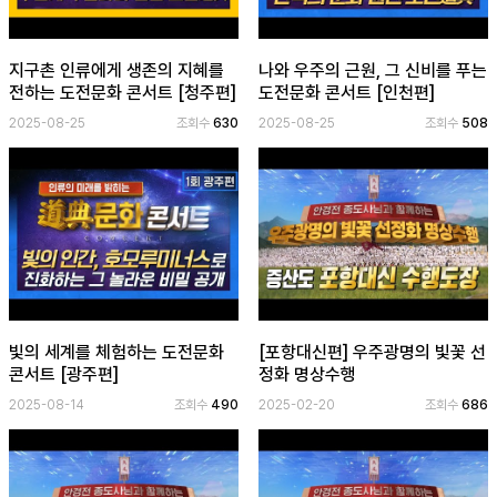
지구촌 인류에게 생존의 지혜를
나와 우주의 근원, 그 신비를 푸는
전하는 도전문화 콘서트 [청주편]
도전문화 콘서트 [인천편]
2025-08-25
조회수
630
2025-08-25
조회수
508
빛의 세계를 체험하는 도전문화
[포항대신편] 우주광명의 빛꽃 선
콘서트 [광주편]
정화 명상수행
2025-08-14
조회수
490
2025-02-20
조회수
686