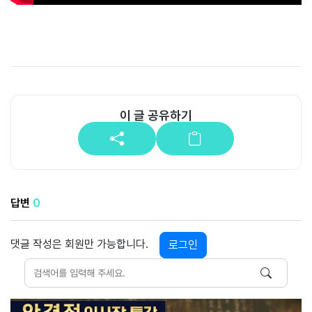
공
개
과
정
멤
이 글 공유하기
버
십
과
정
답변
0
게
시
판
댓글 작성은 회원만 가능합니다.
로그인
모
아