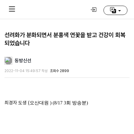
선려화가 분화되면서 분홍색 연꽃을 받고 건강이 회복
되었습니다
Home
(current)
동방신선
동
방
2022-11-04 15:49:57 작성
조회수 2899
신
선
학
교
최경자 도생 (
오산대원 ) (8/17 3회 방송분)
추
천
영
상