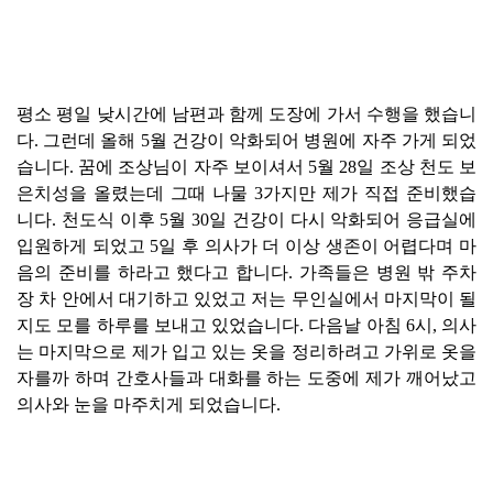
공
개
과
정
평소 평일 낮시간에 남편과 함께 도장에 가서 수행을 했습니
다. 그런데 올해 5월 건강이 악화되어 병원에 자주 가게 되었
습니다. 꿈에 조상님이 자주 보이셔서 5월 28일 조상 천도 보
멤
은치성을 올렸는데 그때 나물 3가지만 제가 직접 준비했습
버
니다. 천도식 이후 5월 30일 건강이 다시 악화되어 응급실에
십
입원하게 되었고 5일 후 의사가 더 이상 생존이 어렵다며 마
과
정
음의 준비를 하라고 했다고 합니다. 가족들은 병원 밖 주차
장 차 안에서 대기하고 있었고 저는 무인실에서 마지막이 될
지도 모를 하루를 보내고 있었습니다. 다음날 아침 6시, 의사
게
는 마지막으로 제가 입고 있는 옷을 정리하려고 가위로 옷을
시
자를까 하며 간호사들과 대화를 하는 도중에 제가 깨어났고
판
의사와 눈을 마주치게 되었습니다.
모
아