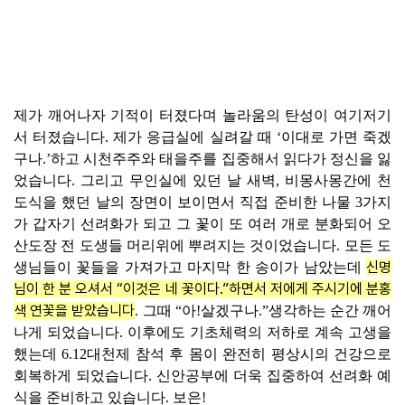
보
기
로
그
인
제가 깨어나자 기적이 터졌다며 놀라움의 탄성이 여기저기
하
서 터졌습니다. 제가 응급실에 실려갈 때 ‘이대로 가면 죽겠
기
구나.’하고 시천주주와 태을주를 집중해서 읽다가 정신을 잃
(current)
었습니다. 그리고 무인실에 있던 날 새벽, 비몽사몽간에 천
도식을 했던 날의 장면이 보이면서 직접 준비한 나물 3가지
가 갑자기 선려화가 되고 그 꽃이 또 여러 개로 분화되어 오
산도장 전 도생들 머리위에 뿌려지는 것이었습니다. 모든 도
신명
생님들이 꽃들을 가져가고 마지막 한 송이가 남았는데
님이 한 분 오셔서 “이것은 네 꽃이다.”하면서 저에게 주시기에 분홍
색 연꽃을 받았습니다
. 그때 “아!살겠구나.”생각하는 순간 깨어
나게 되었습니다. 이후에도 기초체력의 저하로 계속 고생을
했는데 6.12대천제 참석 후 몸이 완전히 평상시의 건강으로
회복하게 되었습니다. 신안공부에 더욱 집중하여 선려화 예
식을 준비하고 있습니다. 보은!