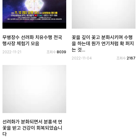
무병장수 선려화 치유수행 전국
꽃을 깊이 꽂고 분화시키며 수행
행사장 체험기 모음
을 하는데 뭔가 연기처럼 확 퍼지
는 것...
2022-11-21
조회수
8039
2022-11-04
조회수
2167
선려화가 분화되면서 분홍색 연
꽃을 받고 건강이 회복되었습니
다