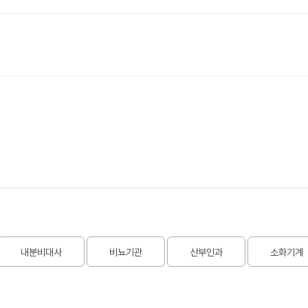
내분비대사
비뇨기관
산부인과
소화기계