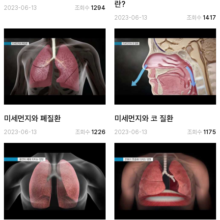
란?
2023-06-13
조회수
1294
2023-06-13
조회수
1417
공
개
과
정
멤
버
십
과
미세먼지와 폐질환
미세먼지와 코 질환
정
2023-06-13
조회수
1226
2023-06-13
조회수
1175
게
시
판
모
아