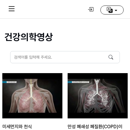
건강의학영상
Home
(current)
동
방
신
선
학
교
추
천
영
상
미세먼지와 천식
만성 폐쇄성 폐질환(COPD)이