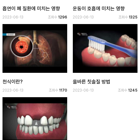
보
기
흡연이 폐 질환에 미치는 영향
운동이 호흡에 미치는 영향
2023-06-13
조회수
1296
2023-06-13
조회수
1325
로
그
인
하
기
(current)
천식이란?
올바른 칫솔질 방법
2023-06-13
조회수
1170
2023-06-13
조회수
1245