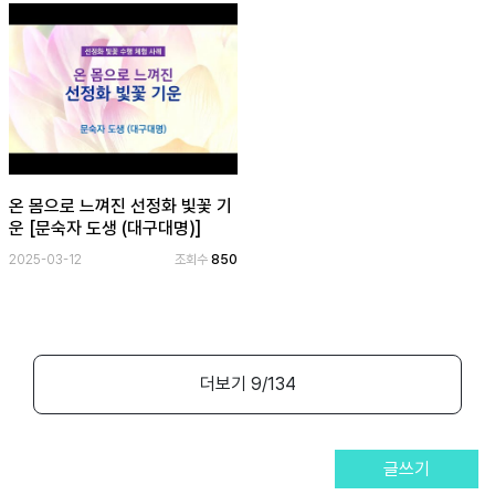
온 몸으로 느껴진 선정화 빛꽃 기
운 [문숙자 도생 (대구대명)]
2025-03-12
조회수
850
더보기
9
/134
글쓰기