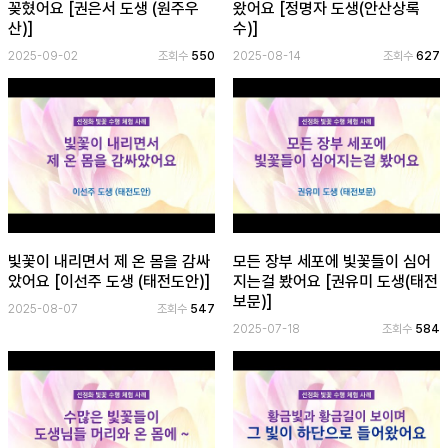
꽂혔어요 [권은서 도생 (원주우
왔어요 [정명자 도생(안산상록
산)]
수)]
공
2025-09-02
조회수
550
2025-08-14
조회수
627
개
과
정
멤
버
십
과
정
빛꽃이 내리면서 제 온 몸을 감싸
모든 장부 세포에 빛꽃들이 심어
았어요 [이선주 도생 (태전도안)]
지는걸 봤어요 [권유미 도생(태전
보문)]
게
2025-08-07
조회수
547
시
2025-07-18
조회수
584
판
모
아