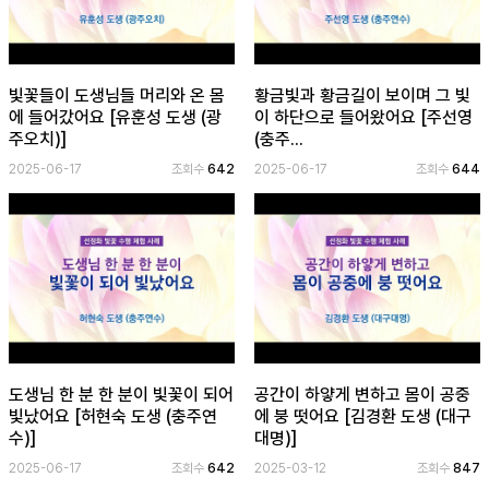
보
기
로
빛꽃들이 도생님들 머리와 온 몸
황금빛과 황금길이 보이며 그 빛
그
에 들어갔어요 [유훈성 도생 (광
이 하단으로 들어왔어요 [주선영
인
주오치)]
(충주...
하
2025-06-17
조회수
642
2025-06-17
조회수
644
기
(current)
도생님 한 분 한 분이 빛꽃이 되어
공간이 하얗게 변하고 몸이 공중
빛났어요 [허현숙 도생 (충주연
에 붕 떳어요 [김경환 도생 (대구
수)]
대명)]
2025-06-17
조회수
642
2025-03-12
조회수
847