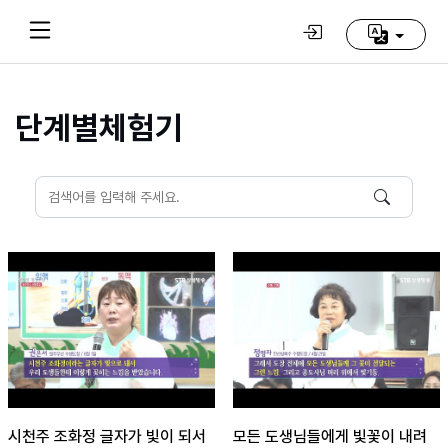
단계별체험기
Home
(current)
동
방
신
선
학
교
추
천
영
상
시천주 조화정 글자가 빛이 되서
모든 도생님들에게 빛꽃이 내려