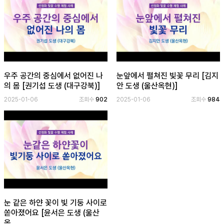
우주 공간의 중심에서 없어진 나
눈앞에서 펼쳐진 빛꽃 무리 [김지
의 몸 [권기섭 도생 (대구강북)]
안 도생 (울산옥현)]
2025-01-06
조회수
902
2025-01-06
조회수
984
눈 같은 하얀 꽃이 빛 기둥 사이로
쏟아졌어요 [윤서은 도생 (울산
옥...