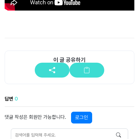
공
개
과
정
멤
버
이 글 공유하기
십
과
정
게
답변
0
시
판
댓글 작성은 회원만 가능합니다.
로그인
모
아