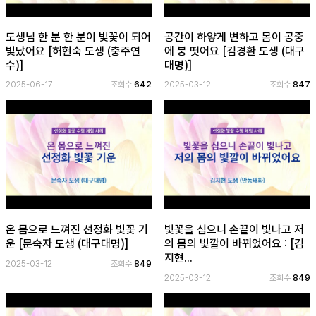
도생님 한 분 한 분이 빛꽃이 되어
공간이 하얗게 변하고 몸이 공중
빛났어요 [허현숙 도생 (충주연
에 붕 떳어요 [김경환 도생 (대구
수)]
대명)]
2025-06-17
조회수
642
2025-03-12
조회수
847
온 몸으로 느껴진 선정화 빛꽃 기
빛꽃을 심으니 손끝이 빛나고 저
운 [문숙자 도생 (대구대명)]
의 몸의 빛깔이 바뀌었어요 : [김
지현...
2025-03-12
조회수
849
2025-03-12
조회수
849