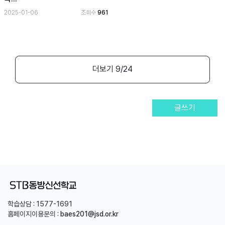
2025-01-06
조회수
961
더보기
9
/24
글쓰기
학습상담 :
1577-1691
홈페이지이용문의 :
baes201@jsd.or.kr