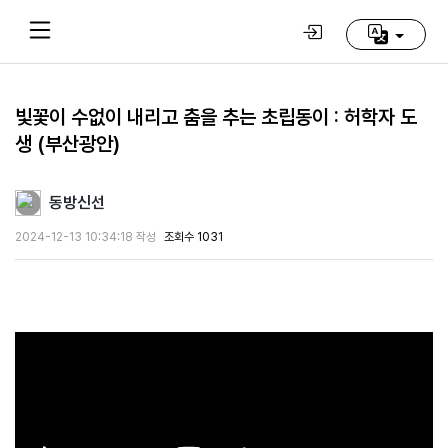
빛꽃이 수없이 내리고 춤을 추는 초립동이 : 허학자 도
생 (부산광안)
Home
(current)
동방신선
동
방
2024-12-13 10:34:18 작성
조회수 1031
신
선
학
교
추
천
영
상