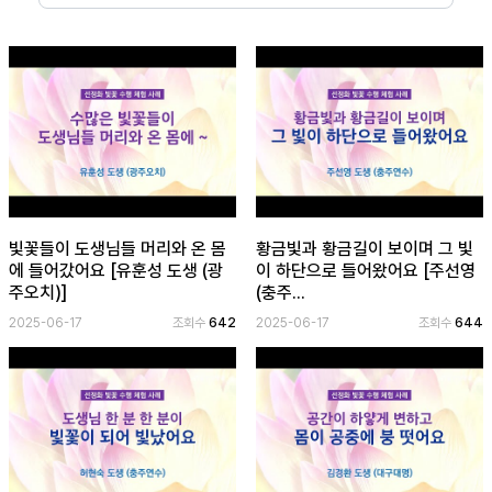
보
기
로
그
인
하
기
(current)
빛꽃들이 도생님들 머리와 온 몸
황금빛과 황금길이 보이며 그 빛
에 들어갔어요 [유훈성 도생 (광
이 하단으로 들어왔어요 [주선영
주오치)]
(충주...
2025-06-17
조회수
642
2025-06-17
조회수
644