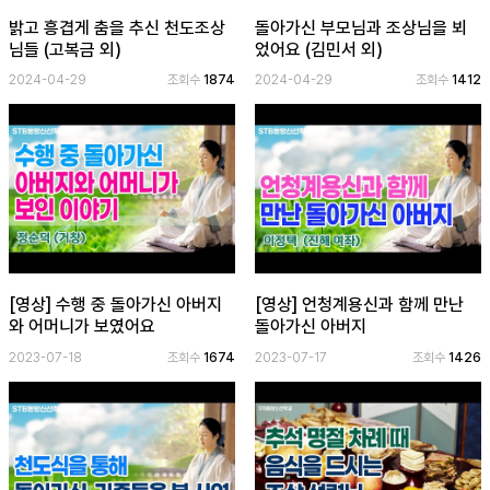
밝고 흥겹게 춤을 추신 천도조상
돌아가신 부모님과 조상님을 뵈
님들 (고복금 외)
었어요 (김민서 외)
2024-04-29
조회수
1874
2024-04-29
조회수
1412
[영상] 수행 중 돌아가신 아버지
[영상] 언청계용신과 함께 만난
와 어머니가 보였어요
돌아가신 아버지
2023-07-18
조회수
1674
2023-07-17
조회수
1426