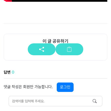
공
개
과
정
멤
이 글 공유하기
버
십
과
정
답변
0
게
시
판
댓글 작성은 회원만 가능합니다.
로그인
모
아