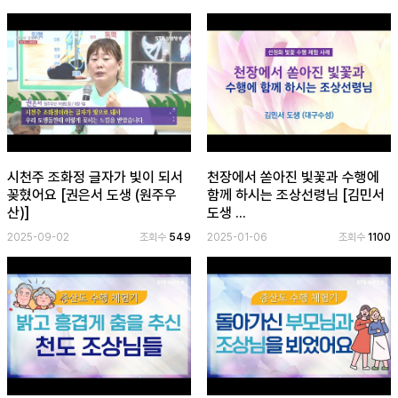
보
기
로
그
인
하
기
(current)
시천주 조화정 글자가 빛이 되서
천장에서 쏟아진 빛꽃과 수행에
꽂혔어요 [권은서 도생 (원주우
함께 하시는 조상선령님 [김민서
산)]
도생 ...
2025-09-02
조회수
549
2025-01-06
조회수
1100