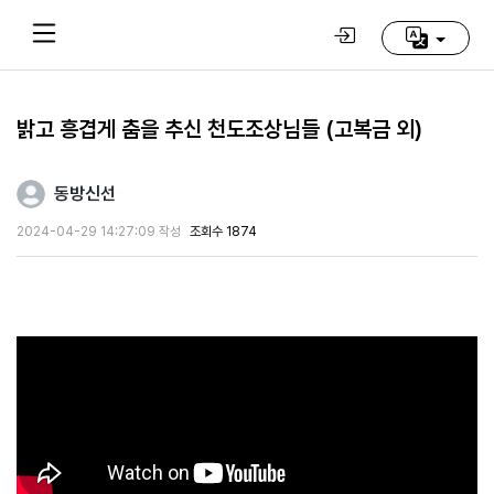
밝고 흥겹게 춤을 추신 천도조상님들 (고복금 외)
Home
(current)
동방신선
동
2024-04-29 14:27:09 작성
조회수 1874
방
신
선
학
교
추
천
영
상