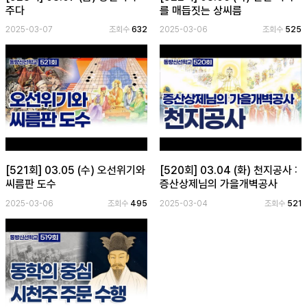
주다
를 매듭짓는 상씨름
2025-03-07
조회수
632
2025-03-06
조회수
525
[521회] 03.05 (수) 오선위기와
[520회] 03.04 (화) 천지공사 :
씨름판 도수
증산상제님의 가을개벽공사
2025-03-06
조회수
495
2025-03-04
조회수
521