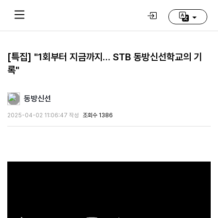
[특집] "1회부터 지금까지… STB 동방신선학교의 기
록"
Home
(current)
동방신선
동
방
2025-04-02 11:06:47 작성
조회수 1386
신
선
학
교
추
천
영
상