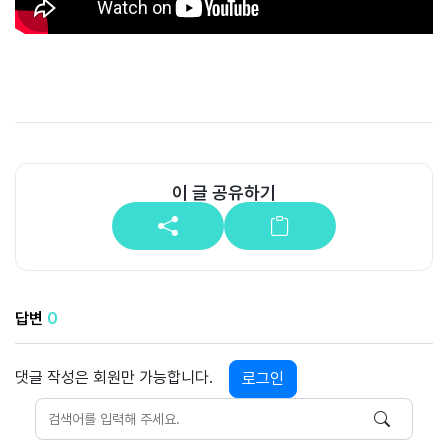
공
개
과
정
멤
버
이 글 공유하기
십
과
정
게
답변
0
시
판
댓글 작성은 회원만 가능합니다.
로그인
모
아