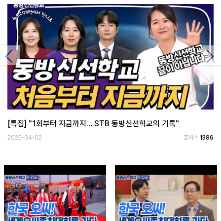
보
기
로
그
Previous
Ne
인
하
기
(current)
[특집] "1회부터 지금까지… STB 동방신선학교의 기록"
2025-04-02
조회수
1386