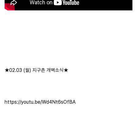
공
개
과
정
멤
버
십
과
★02.03 (월) 지구촌 개벽소식★
정
게
시
https://youtu.be/Wd4Nt6sOfBA
판
모
아