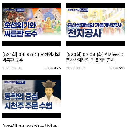
[521회] 03.05 (수) 오선위기와
[520회] 03.04 (화) 천지공사 :
씨름판 도수
증산상제님의 가을개벽공사
2025-03-06
조회수
495
2025-03-04
조회수
521
[519회] 03.03 (월) 동학의 중