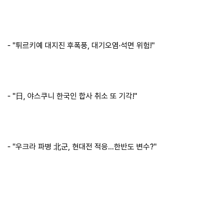
보
기
로
- "튀르키예 대지진 후폭풍, 대기오염·석면 위험!"
그
인
하
기
(current)
- "日, 야스쿠니 한국인 합사 취소 또 기각!"
- "우크라 파병 北군, 현대전 적응…한반도 변수?"