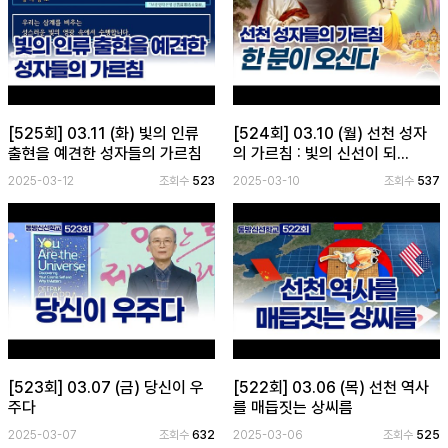
[525회] 03.11 (화) 빛의 인류
[524회] 03.10 (월) 선천 성자
출현을 예견한 성자들의 가르침
의 가르침 : 빛의 신선이 되...
2025-03-12
조회수
523
2025-03-10
조회수
537
[523회] 03.07 (금) 당신이 우
[522회] 03.06 (목) 선천 역사
주다
를 매듭짓는 상씨름
2025-03-07
조회수
632
2025-03-06
조회수
525