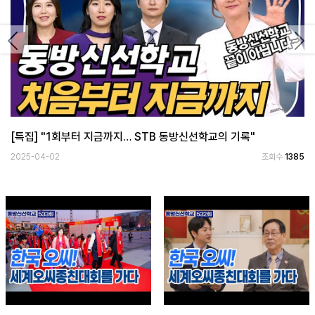
Previous
Ne
[특집] "1회부터 지금까지… STB 동방신선학교의 기록"
2025-04-02
조회수
1385