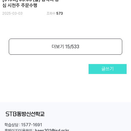
심 시천주 주문수행
2025-03-03
조회수
573
더보기
15
/533
글쓰기
학습상담 :
1577-1691
홈페이지이용문의 :
baes201@jsd.or.kr