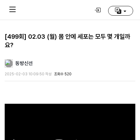
[499회] 02.03 (월) 몸 안에 세포는 모두 몇 개일까
요?
Home
(current)
동방신선
동
방
2025-02-03 10:09:50 작성
조회수 520
신
선
학
교
추
천
영
상