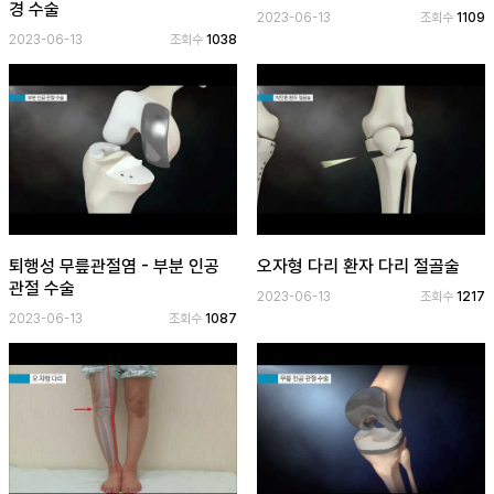
경 수술
2023-06-13
조회수
1109
2023-06-13
조회수
1038
공
개
과
정
멤
버
십
과
퇴행성 무릎관절염 - 부분 인공
오자형 다리 환자 다리 절골술
정
관절 수술
2023-06-13
조회수
1217
2023-06-13
조회수
1087
게
시
판
모
아