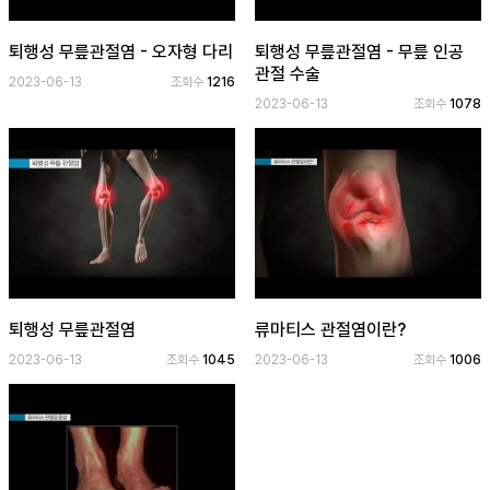
보
기
퇴행성 무릎관절염 - 오자형 다리
퇴행성 무릎관절염 - 무릎 인공
관절 수술
2023-06-13
조회수
1216
로
2023-06-13
조회수
1078
그
인
하
기
(current)
퇴행성 무릎관절염
류마티스 관절염이란?
2023-06-13
조회수
1045
2023-06-13
조회수
1006