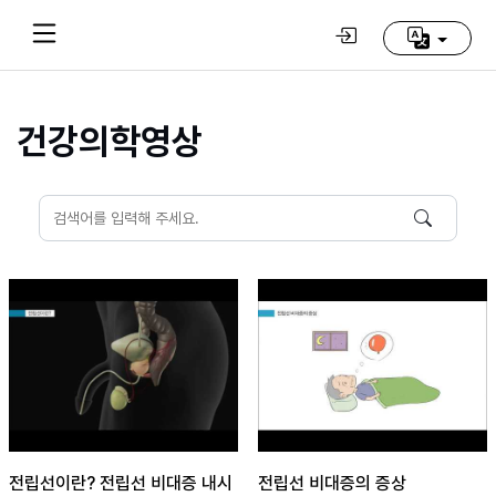
건강의학영상
Home
(current)
동
방
신
선
학
교
추
천
영
상
전립선이란? 전립선 비대증 내시
전립선 비대증의 증상