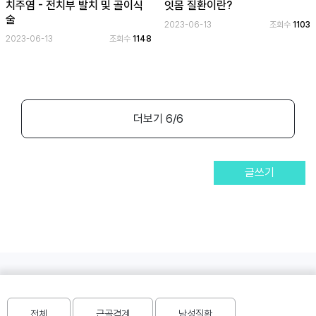
보
치주염 - 전치부 발치 및 골이식
잇몸 질환이란?
기
술
2023-06-13
조회수
1103
2023-06-13
조회수
1148
로
그
인
하
기
더보기
6
/6
(current)
글쓰기
학습상담 :
1577-1691
전체
근골격계
남성질환