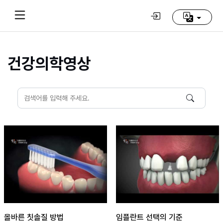
건강의학영상
Home
(current)
동
방
신
선
학
교
추
천
영
상
올바른 칫솔질 방법
임플란트 선택의 기준