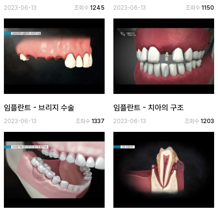
2023-06-13
조회수
1245
2023-06-13
조회수
1150
공
개
과
정
멤
버
십
임플란트 - 브리지 수술
임플란트 - 치아의 구조
과
정
2023-06-13
조회수
1337
2023-06-13
조회수
1203
게
시
판
모
아