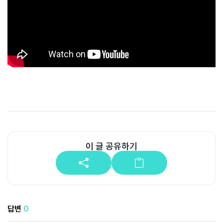
공
개
과
정
멤
버
십
과
정
이 글 공유하기
게
시
판
모
답변
0
아