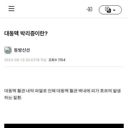
대동맥 박리증이란?
Home
(current)
동방신선
동
2023-06-13 20:43:16 작성
조회수 1154
방
신
선
학
교
대동맥 혈관 내막 파열로 인해 대동맥 혈관 벽내에 피가 흐르며 발생
하는 질환.
추
천
영
상