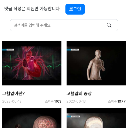
보
기
댓글 작성은 회원만 가능합니다.
로그인
로
그
인
하
기
(current)
고혈압이란?
고혈압의 증상
2023-06-13
조회수
1103
2023-06-13
조회수
1077