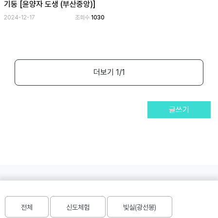
기둥 [윤양자 도생 (부산중앙)]
2024-12-17
조회수
1030
공
개
과
정
더보기
1
/1
멤
버
십
과
글쓰기
정
게
시
판
모
학습상담 :
1577-1691
아
전체
신도체험
빛실(광선봉)
홈페이지이용문의 :
baes201@jsd.or.kr