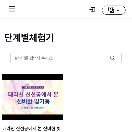
단계별체험기
Home
(current)
동
방
신
선
학
교
추
천
영
상
태라천 신선궁에서 본 신비한 빛