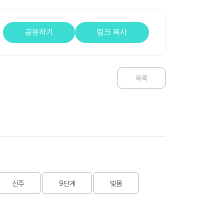
공유하기
링크 복사
목록
신주
9단계
빛몸