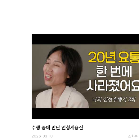
보
기
로
그
인
하
기
(current)
수행 중에 만난 언청계용신
2026-03-10
조회수