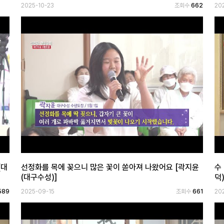
2025-10-23
조회수
662
20
(대
선정화를 목에 꽂으니 많은 꽃이 쏟아져 나왔어요 [곽지윤
수
(대구수성)]
덕)
589
2025-09-15
조회수
661
20