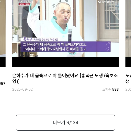
은하수가 내 몸속으로 확 들어왔어요 [홍덕근 도생 (속초조
도
양)]
생 
657
2025-09-02
조회수
583
20
더보기
9
/134