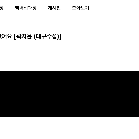
정
멤버십과정
게시판
모아보기
어요 [곽지윤 (대구수성)]