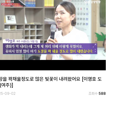
장을 꽉채울정도로 많은 빛꽃이 내려왔어요 [이영호 도
(여주)]
25-09-02
조회수
588