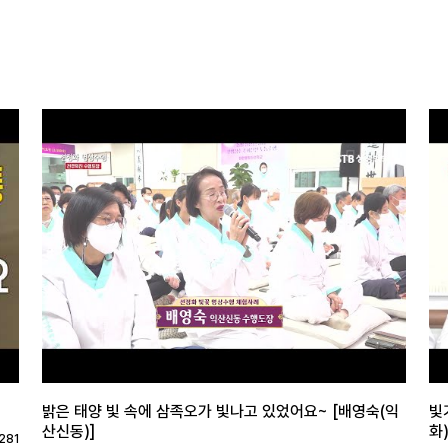
밝은 태양 빛 속에 삼족오가 빛나고 있었어요~ [배영숙(익
빛
산신동)]
화)
281