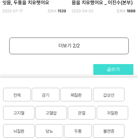
잇몸, 두통을 치유햇어요
몸을 치유했어요 _ 이진수(본부)
2023-07-17
조회수
1539
2023-04-02
조회수
1888
공
개
과
정
더보기
2
/2
멤
버
십
과
글쓰기
정
게
전체
감기
폐질환
갑상선
시
판
고지혈
고혈압
관절
귀질환
모
학습상담 :
1577-1691
아
뇌질환
당뇨
두통
불면증
홈페이지이용문의 :
baes201@jsd.or.kr