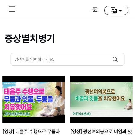
증상별치병기
Home
(current)
동
방
신
선
학
교
추
천
영
상
[영상] 태을주 수행으로 무릎과
[영상] 광선여의봉으로 비염과 잇