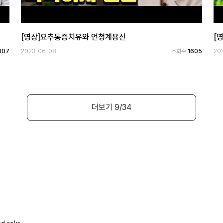
[영상]요추통증치유와 언청계용신
[
007
2023-06-08
조회수
1605
20
더보기
9
/34