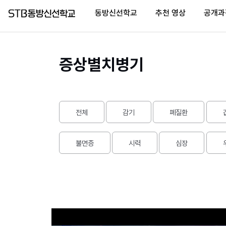
동방신선학교
추천 영상
공개과
증상별치병기
Home
(current)
동
전체
감기
폐질환
방
신
선
불면증
시력
심장
학
교
추
천
영
상