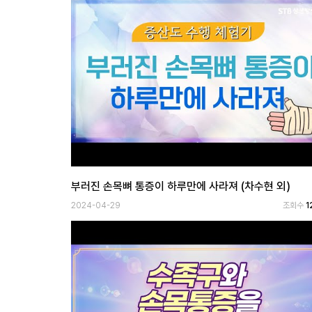
공
개
과
정
멤
버
십
과
정
부러진 손목뼈 통증이 하루만에 사라져 (차수현 외)
2024-04-29
조회수
1
게
시
판
모
아