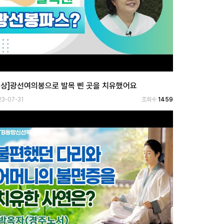
영상]광선여의봉으로 발목 삔 곳을 치유했어요
23-07-31
조회수
1459