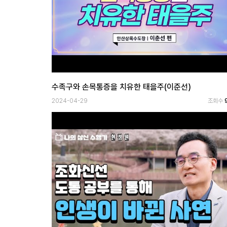
보
기
로
그
인
하
기
수족구와 손목통증을 치유한 태을주(이준선)
(current)
2024-04-29
조회수