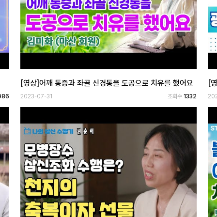
[영상]어깨 통증과 좌골 신경통을 도공으로 치유를 했어요
[
986
2023-07-31
조회수
1332
20