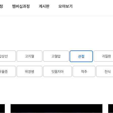
정
멤버십과정
게시판
모아보기
갑상선
고지혈
고혈압
귀질환
관절
우울증
위장병
잇몸치아
척추
천식