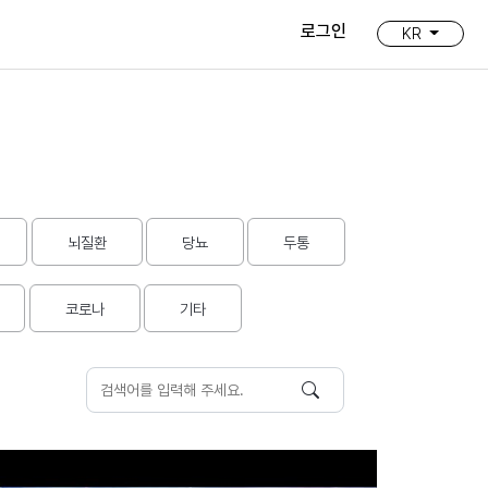
로그인
KR
뇌질환
당뇨
두통
코로나
기타