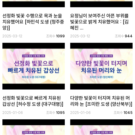
선정화 빛꽃 수행으로 목과 눈을
요정님이 보여주신 아픈 부위를
치유했어요 [하민석 도생 (청주중
빛꽃으로 밝게 치유했어요 : [김
앙)]
혜진 ...
2025-03-12
조회수
1099
2025-03-12
조회수
944
선정화 빛꽃으로 빠르게 치유된
다양한 빛꽃이 터지며 치유된 머
갑상선 [허수정 도생 (대구대명)]
리와 눈 [조미란 도생 (양산북부)]
2025-01-06
조회수
1095
2025-01-06
조회수
1045