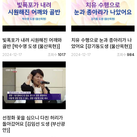
빛폭포가 내려 시원해진 어깨와
치유 수행으로 눈과 종아리가 나
골반 [박수영 도생 (울산옥현)]
았어요 [강기동도생 (울산옥현)]
2024-12-17
조회수
1017
2024-12-17
조회수
984
선정화 꽃을 심으니 다친 허리가
돌아갔어요 [김임선 도생 (부산광
안)]