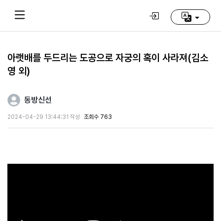
아랫배를 두드리는 도공으로 자궁의 혹이 사라져(김소
영 외)
Home
(current)
동방신선
동
방
2024-04-29 13:44:31 작성
조회수 763
신
선
학
교
추
천
영
상