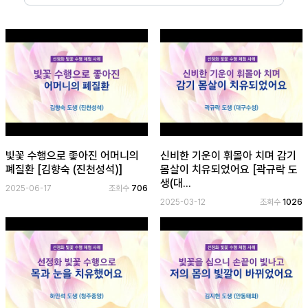
보
기
로
그
인
하
기
(current)
빛꽃 수행으로 좋아진 어머니의
신비한 기운이 휘몰아 치며 감기
폐질환 [김향숙 (진천성석)]
몸살이 치유되었어요 [곽규락 도
생(대...
2025-06-17
조회수
706
2025-03-12
조회수
1026