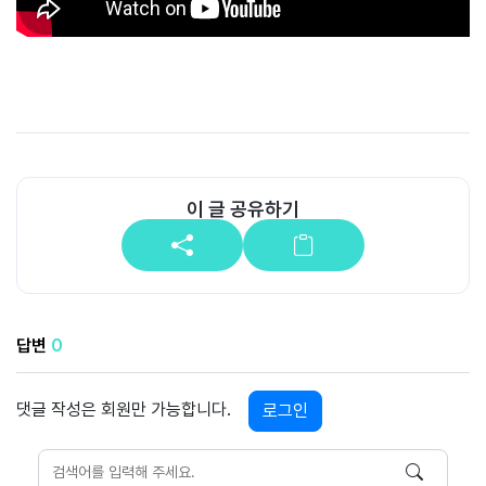
공
개
과
정
멤
버
이 글 공유하기
십
과
정
게
답변
0
시
판
댓글 작성은 회원만 가능합니다.
로그인
모
아