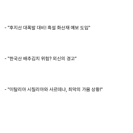
보
기
로
- "후지산 대폭발 대비! 흑설 화산재 예보 도입"
그
인
하
기
(current)
- "한국산 배추김치 위험? 외신의 경고"
- "이탈리아 시칠리아와 사르데냐, 최악의 가뭄 상황!"