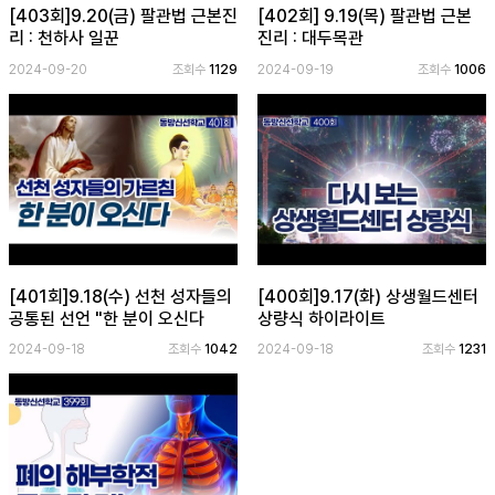
[403회]9.20(금) 팔관법 근본진
[402회] 9.19(목) 팔관법 근본
리 : 천하사 일꾼
진리 : 대두목관
2024-09-20
조회수
1129
2024-09-19
조회수
1006
[401회]9.18(수) 선천 성자들의
[400회]9.17(화) 상생월드센터
공통된 선언 "한 분이 오신다
상량식 하이라이트
2024-09-18
조회수
1042
2024-09-18
조회수
1231