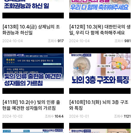
[413회] 10.4(금) 상제님의 조
[412회] 10.3(목) 대한민국의 생
화권능과 하신일
일, 우리 다 함께 축하해주세요
2024-10-04
조회수
917
2024-10-04
조회수
981
[411회] 10.2(수) 빛의 인류 출
[410회]10.1(화) 뇌의 3층 구조
현을 예견한 성자들의 가르침
와 특징
2024-10-02
조회수
1044
2024-10-01
조회수
1121