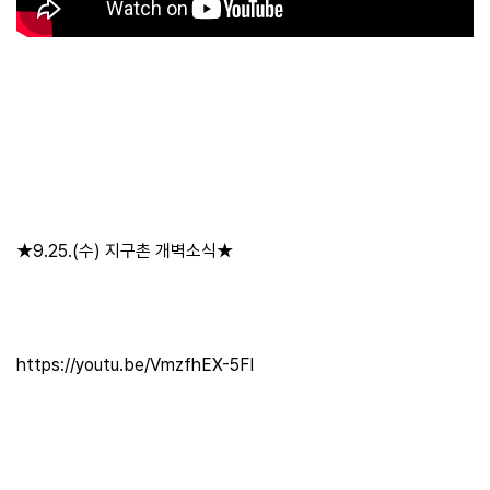
공
개
과
정
멤
버
십
과
★9.25.(수) 지구촌 개벽소식★
정
게
시
https://youtu.be/VmzfhEX-5FI
판
모
아