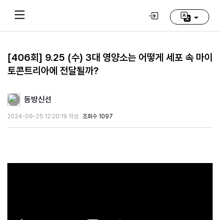
[406회] 9.25 (수) 3대 영양소는 어떻게 세포 속 마이
토콘트리아에 전달될까?
Home
(current)
동방신선
동
방
2024-09-25 12:20:19 작성
조회수 1097
신
선
학
교
추
천
영
상