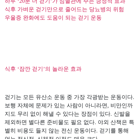
하루 ‘20분 더 걷기’가 심혈관에 주는 긍정적 효과
식후 가벼운 걷기만으로 줄어드는 당뇨병의 위험
공
우울증 완화에도 도움이 되는 걷기 운동
개
과
정
멤
버
십
식후 ‘잠깐 걷기’의 놀라운 효과
과
정
게
걷기는 모든 유산소 운동 중 가장 각광받는 운동이다.
시
보행 자체에 문제가 있는 사람이 아니라면, 비만인까
판
지도 무리 없이 해낼 수 있다는 장점이 있다. 신발을
제외하면 별다른 준비물도 필요 없다. 야외 산책은 특
모
별히 비용도 들지 않는 전신 운동이다. 걷기를 통해
아