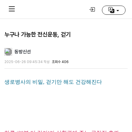
누구나 가능한 전신운동, 걷기
Home
(current)
동방신선
동
2025-06-26 09:45:34 작성
조회수 406
방
신
선
생로병사의 비밀, 걷기만 해도 건강해진다
학
교
추
천
영
상