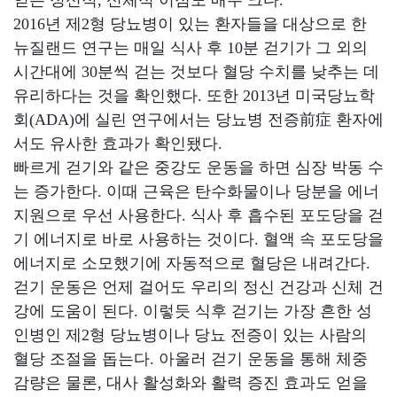
보
얻는 정신적, 신체적 이점도 매우 크다.
기
2016년 제2형 당뇨병이 있는 환자들을 대상으로 한
뉴질랜드 연구는 매일 식사 후 10분 걷기가 그 외의
로
시간대에 30분씩 걷는 것보다 혈당 수치를 낮추는 데
그
유리하다는 것을 확인했다. 또한 2013년 미국당뇨학
인
회(ADA)에 실린 연구에서는 당뇨병 전증前症 환자에
하
기
서도 유사한 효과가 확인됐다.
(current)
빠르게 걷기와 같은 중강도 운동을 하면 심장 박동 수
는 증가한다. 이때 근육은 탄수화물이나 당분을 에너
지원으로 우선 사용한다. 식사 후 흡수된 포도당을 걷
기 에너지로 바로 사용하는 것이다. 혈액 속 포도당을
에너지로 소모했기에 자동적으로 혈당은 내려간다.
걷기 운동은 언제 걸어도 우리의 정신 건강과 신체 건
강에 도움이 된다. 이렇듯 식후 걷기는 가장 흔한 성
인병인 제2형 당뇨병이나 당뇨 전증이 있는 사람의
혈당 조절을 돕는다. 아울러 걷기 운동을 통해 체중
감량은 물론, 대사 활성화와 활력 증진 효과도 얻을