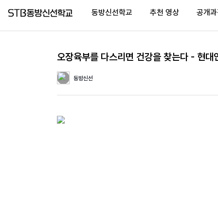
동방신선학교
추천 영상
공개과
오장육부를 다스리면 건강을 찾는다 - 현대
Home
동방신선
(current)
동
방
신
선
학
교
추
천
영
상