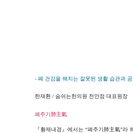
공
개
과
정
멤
버
십
과
정
- 폐 건강을 해치는 잘못된 생활 습관과 
게
한재환 / 숨쉬는한의원 천안점 대표원장
시
판
폐주기肺主氣
모
아
『황제내경』에서는 “폐주기肺主氣”라 하여