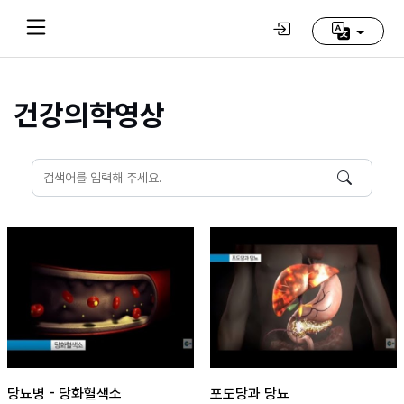
건강의학영상
Home
(current)
동
방
신
선
학
교
추
천
영
상
당뇨병 - 당화혈색소
포도당과 당뇨