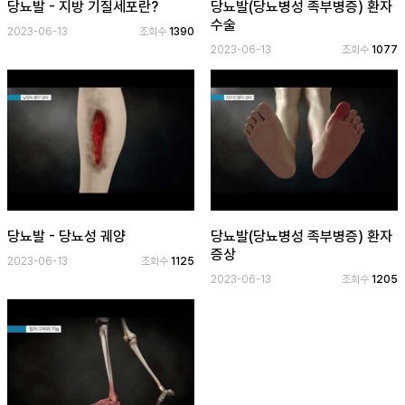
보
당뇨발 - 지방 기질세포란?
당뇨발(당뇨병성 족부병증) 환자
기
수술
2023-06-13
조회수
1390
2023-06-13
조회수
1077
로
그
인
하
기
(current)
당뇨발 - 당뇨성 궤양
당뇨발(당뇨병성 족부병증) 환자
증상
2023-06-13
조회수
1125
2023-06-13
조회수
1205