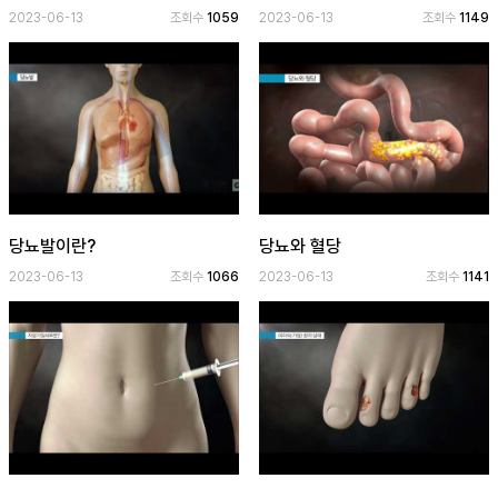
2023-06-13
조회수
1059
2023-06-13
조회수
1149
공
개
과
정
멤
버
십
당뇨발이란?
당뇨와 혈당
과
정
2023-06-13
조회수
1066
2023-06-13
조회수
1141
게
시
판
모
아