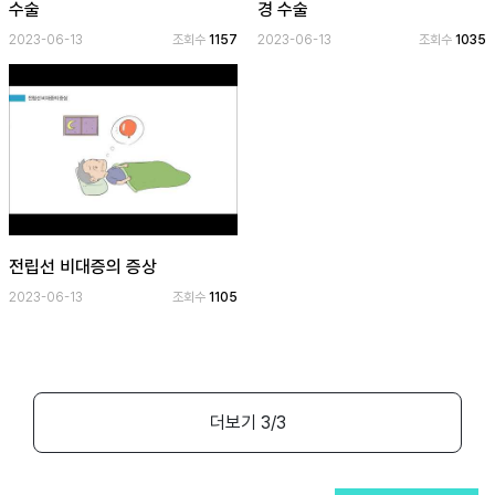
수술
경 수술
2023-06-13
조회수
1157
2023-06-13
조회수
1035
공
개
과
정
멤
버
십
과
전립선 비대증의 증상
정
2023-06-13
조회수
1105
게
시
판
더보기
3
/3
모
아