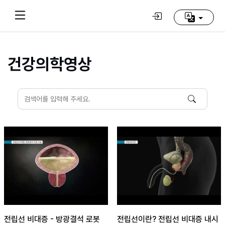
건강의학영상
Home
(current)
동
방
신
선
학
교
추
천
영
상
전립선 비대증 - 방광결석 로봇
전립선이란? 전립선 비대증 내시