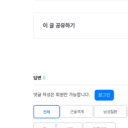
공
개
과
이 글 공유하기
정
멤
버
십
과
정
답변
0
게
시
댓글 작성은 회원만 가능합니다.
로그인
판
근골격계
남성질환
전체
모
아