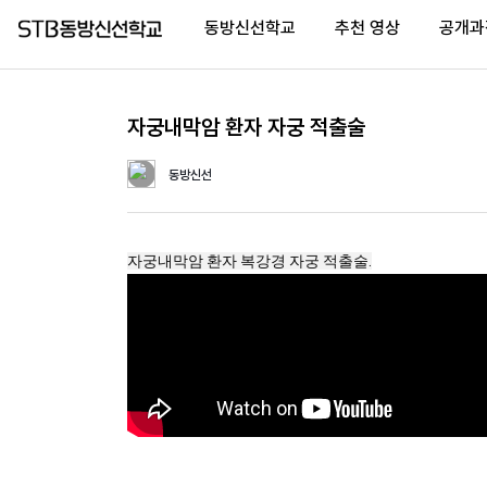
동방신선학교
추천 영상
공개과
자궁내막암 환자 자궁 적출술
Home
동방신선
(current)
동
방
자궁내막암 환자 복강경 자궁 적출술.
신
선
학
교
추
천
영
상