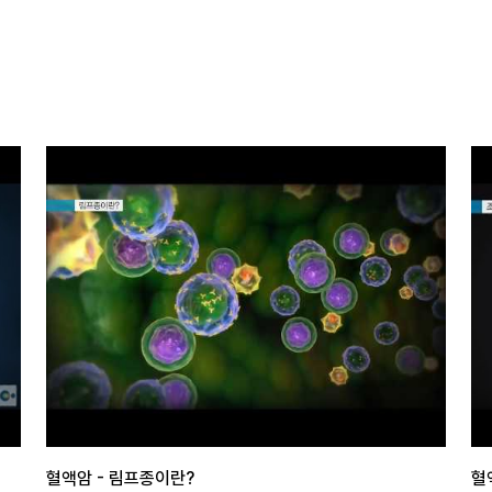
혈액암 - 림프종이란?
혈