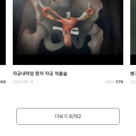
자궁내막암 환자 자궁 적출술
병
059
2023-06-13
조회수
1176
20
더보기
9
/152