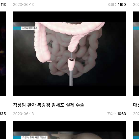
1113
2023-06-13
조회수
1190
20
직장암 환자 복강경 암세포 절제 수술
대
335
2023-06-13
조회수
1063
20