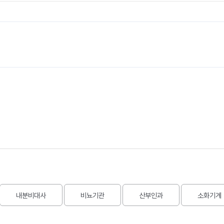
내분비대사
비뇨기관
산부인과
소화기계