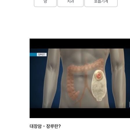
보
암
치과
호흡기계
기
로
그
인
하
기
(current)
대장암 - 장루란?