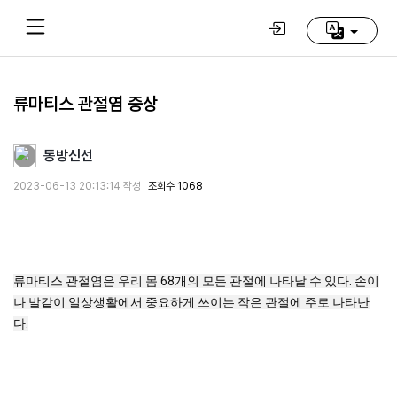
류마티스 관절염 증상
Home
(current)
동방신선
동
2023-06-13 20:13:14 작성
조회수 1068
방
신
선
학
교
류마티스 관절염은 우리 몸 68개의 모든 관절에 나타날 수 있다. 손이
나 발같이 일상생활에서 중요하게 쓰이는 작은 관절에 주로 나타난
다.
추
천
영
상