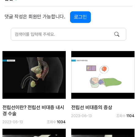
보
기
댓글 작성은 회원만 가능합니다.
로그인
로
그
인
하
기
(current)
전립선이란? 전립선 비대증 내시
전립선 비대증의 증상
경 수술
2023-06-13
조회수
1104
2023-06-13
조회수
1034