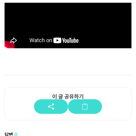
공
개
과
정
멤
버
십
과
정
게
이 글 공유하기
시
판
모
아
답변
0